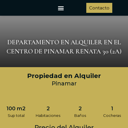
Ir
Menu
Contacto
al
contenido
DEPARTAMENTO EN ALQUILER EN EL
CENTRO DE PINAMAR RENATA 30 (2A)
Propiedad en Alquiler
Pinamar
100 m2
2
2
1
Sup total
Habitaciones
Baños
Cocheras
Precio del Alquiler