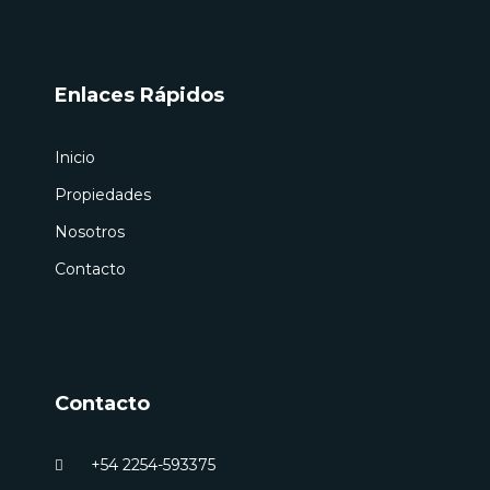
a
b
u
g
o
b
r
o
e
a
k
m
-
f
Enlaces Rápidos
Inicio
Propiedades
Nosotros
Contacto
Contacto
+54 2254-593375