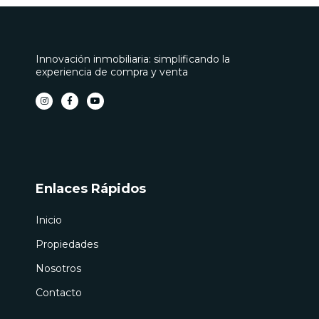
Innovación inmobiliaria: simplificando la
experiencia de compra y venta
I
F
Y
n
a
o
s
c
u
t
e
t
a
b
u
g
o
b
r
o
e
a
k
m
-
f
Enlaces Rápidos
Inicio
Propiedades
Nosotros
Contacto