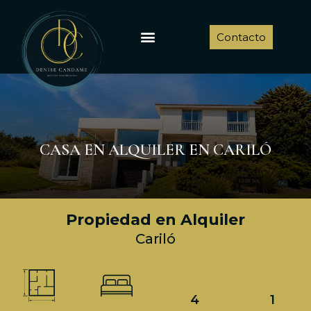
Ir
al
Menu
Contacto
contenido
CASA EN ALQUILER EN CARILÓ
Propiedad en Alquiler
Cariló
4
1